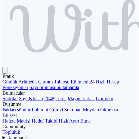
Pratik
Günlük Aritmetik
Çarpım Tablosu Eğitmeni
24 Hızlı Hesap
Fonksiyonlar
Sayı örüntüsünü tamamla
Bulmacalar
Sudoku
Sayı Klotski
2048
Tetris
Mayın Tarlası
Gomoku
Düşünme
Işıkları söndür
Labirent Görevi
Sokoban Meydan Okuması
Bilişsel
Hafıza Matrisi
Hedef Takibi
Hızlı Ayırt Etme
Community
Topluluk
language