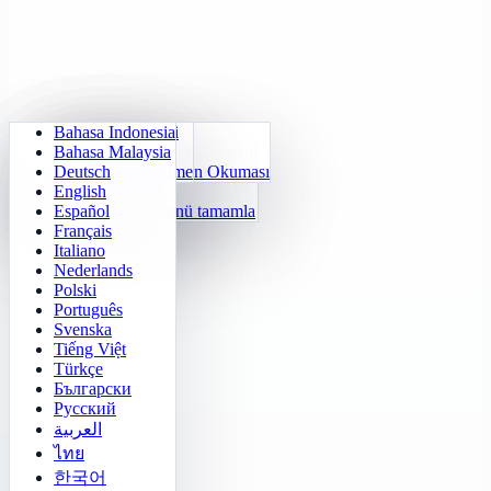
Bahasa Indonesia
Günlük Aritmetik
Sudoku
Işıkları söndür
Hafıza Matrisi
Bahasa Malaysia
Çarpım Tablosu Eğitmeni
Sayı Klotski
Labirent Görevi
Hedef Takibi
Deutsch
24 Hızlı Hesap
2048
Sokoban Meydan Okuması
Hızlı Ayırt Etme
English
Fonksiyonlar
Tetris
Español
Sayı örüntüsünü tamamla
Mayın Tarlası
Français
Gomoku
Italiano
Nederlands
Polski
Português
Svenska
Tiếng Việt
Türkçe
Български
Русский
العربية
ไทย
한국어