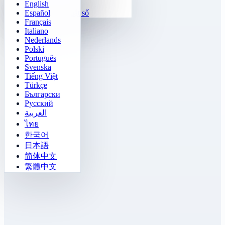
English
Hàm số
Tetris
Español
Điền quy luật số
Dò mìn
Français
Gomoku
Italiano
Nederlands
Polski
Português
Svenska
Tiếng Việt
Türkçe
Български
Русский
العربية
ไทย
한국어
日本語
简体中文
繁體中文