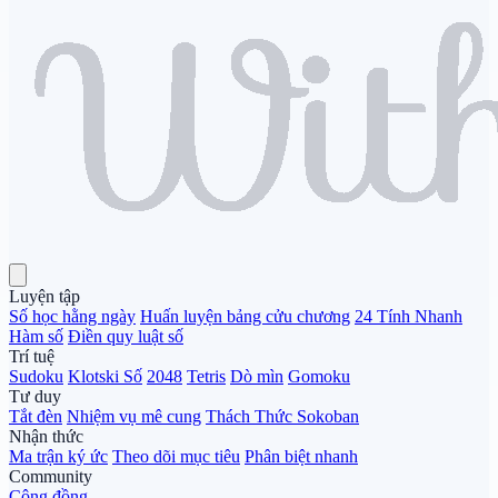
Luyện tập
Số học hằng ngày
Huấn luyện bảng cửu chương
24 Tính Nhanh
Hàm số
Điền quy luật số
Trí tuệ
Sudoku
Klotski Số
2048
Tetris
Dò mìn
Gomoku
Tư duy
Tắt đèn
Nhiệm vụ mê cung
Thách Thức Sokoban
Nhận thức
Ma trận ký ức
Theo dõi mục tiêu
Phân biệt nhanh
Community
Cộng đồng