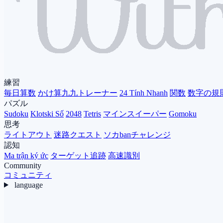
練習
毎日算数
かけ算九九トレーナー
24 Tính Nhanh
関数
数字の規
パズル
Sudoku
Klotski Số
2048
Tetris
マインスイーパー
Gomoku
思考
ライトアウト
迷路クエスト
ソカbanチャレンジ
認知
Ma trận ký ức
ターゲット追跡
高速識別
Community
コミュニティ
language