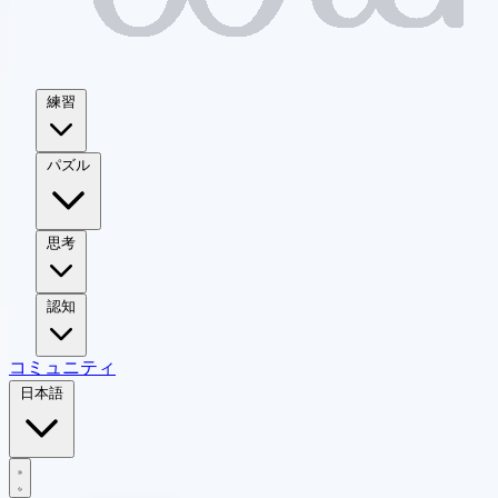
練習
パズル
思考
認知
コミュニティ
日本語