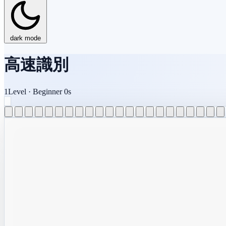
dark mode
高速識別
1
Level
·
Beginner
0s