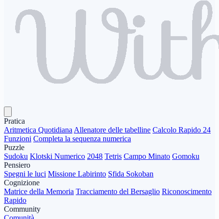
Pratica
Aritmetica Quotidiana
Allenatore delle tabelline
Calcolo Rapido 24
Funzioni
Completa la sequenza numerica
Puzzle
Sudoku
Klotski Numerico
2048
Tetris
Campo Minato
Gomoku
Pensiero
Spegni le luci
Missione Labirinto
Sfida Sokoban
Cognizione
Matrice della Memoria
Tracciamento del Bersaglio
Riconoscimento
Rapido
Community
Comunità