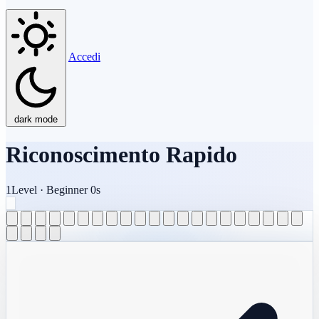
Accedi
dark mode
Riconoscimento Rapido
1
Level
·
Beginner
0s