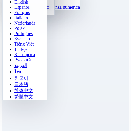
English
Funzioni
Tetris
Español
Completa la sequenza numerica
Campo Minato
Français
Gomoku
Italiano
Nederlands
Polski
Português
Svenska
Tiếng Việt
Türkçe
Български
Русский
العربية
ไทย
한국어
日本語
简体中文
繁體中文