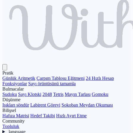
Pratik
Günlük Aritmetik
Çarpım Tablosu Eğitmeni
24 Hızlı Hesap
Fonksiyonlar
Sayı örüntüsünü tamamla
Bulmacalar
Sudoku
Sayı Klotski
2048
Tetris
Mayın Tarlası
Gomoku
Düşünme
Işıkları söndür
Labirent Görevi
Sokoban Meydan Okuması
Bilişsel
Hafıza Matrisi
Hedef Takibi
Hızlı Ayırt Etme
Community
Topluluk
language