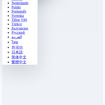
Nederlands
Polski
Português
Svenska
Tiếng Việt
Türkçe
Български
Русский
العربية
ไทย
한국어
日本語
简体中文
繁體中文