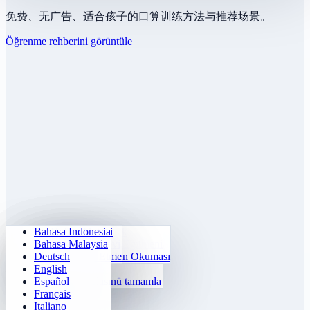
免费、无广告、适合孩子的口算训练方法与推荐场景。
Öğrenme rehberini görüntüle
Bahasa Indonesia
Günlük Aritmetik
Sudoku
Işıkları söndür
Hafıza Matrisi
Bahasa Malaysia
Çarpım Tablosu Eğitmeni
Sayı Klotski
Labirent Görevi
Hedef Takibi
Deutsch
24 Hızlı Hesap
2048
Sokoban Meydan Okuması
Hızlı Ayırt Etme
English
Fonksiyonlar
Tetris
Español
Sayı örüntüsünü tamamla
Mayın Tarlası
Français
Gomoku
Italiano