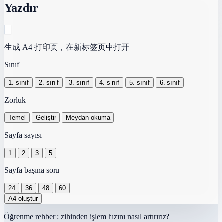
Yazdır
生成 A4 打印页，在新标签页中打开
Sınıf
1. sınıf
2. sınıf
3. sınıf
4. sınıf
5. sınıf
6. sınıf
Zorluk
Temel
Geliştir
Meydan okuma
Sayfa sayısı
1
2
3
5
Sayfa başına soru
24
36
48
60
Öğrenme rehberi: zihinden işlem hızını nasıl artırırız?