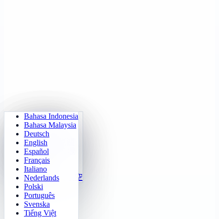
Bahasa Indonesia
成語接龍
數獨
燈泡開關
記憶矩陣
Bahasa Malaysia
口算天天練
數字華容道
迷宮闖關
目標追蹤
Deutsch
2048
乘法表訓練
推箱子闖關
快速辨別
English
俄羅斯方塊
Español
24點速算
Français
掃雷
函數視覺化
Italiano
五子棋
數字規律填空
Nederlands
Polski
Português
Svenska
Tiếng Việt