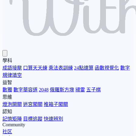
學科
成語接龍
口算天天練
乘法表訓練
24點速算
函數視覺化
數字
規律填空
益智
數獨
數字華容道
2048
俄羅斯方塊
掃雷
五子棋
思維
燈泡開關
迷宮闖關
推箱子闖關
認知
記憶矩陣
目標追蹤
快速辨別
Community
社区