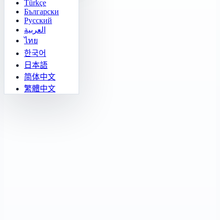
Türkçe
Български
Русский
العربية
ไทย
한국어
日本語
简体中文
繁體中文