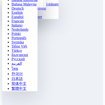
Bahasa Malaysia
Multiplikationstabell-tränare
Siffer-Klotski
Labyrintuppdrag
Målspårning
Deutsch
24 Snabbräkning
2048
Sokoban Utmaning
Snabb urskiljning
English
Funktioner
Tetris
Español
Fyll i talmönstret
Minesvepare
Français
Gomoku
Italiano
Nederlands
Polski
Português
Svenska
Tiếng Việt
Türkçe
Български
Русский
العربية
ไทย
한국어
日本語
简体中文
繁體中文