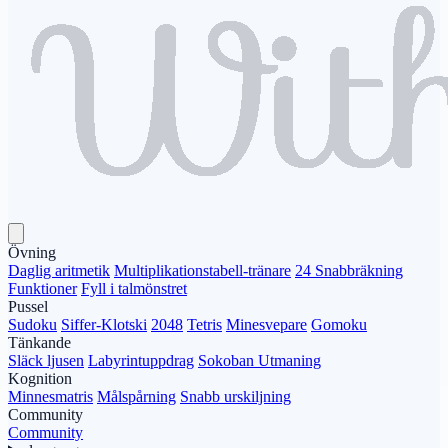
Övning
Daglig aritmetik
Multiplikationstabell-tränare
24 Snabbräkning
Funktioner
Fyll i talmönstret
Pussel
Sudoku
Siffer-Klotski
2048
Tetris
Minesvepare
Gomoku
Tänkande
Släck ljusen
Labyrintuppdrag
Sokoban Utmaning
Kognition
Minnesmatris
Målspårning
Snabb urskiljning
Community
Community