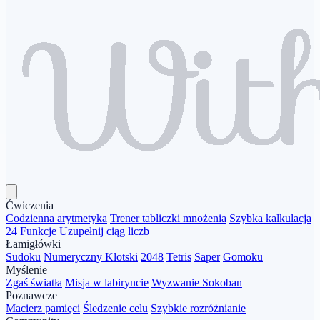
Ćwiczenia
Codzienna arytmetyka
Trener tabliczki mnożenia
Szybka kalkulacja
24
Funkcje
Uzupełnij ciąg liczb
Łamigłówki
Sudoku
Numeryczny Klotski
2048
Tetris
Saper
Gomoku
Myślenie
Zgaś światła
Misja w labiryncie
Wyzwanie Sokoban
Poznawcze
Macierz pamięci
Śledzenie celu
Szybkie rozróżnianie