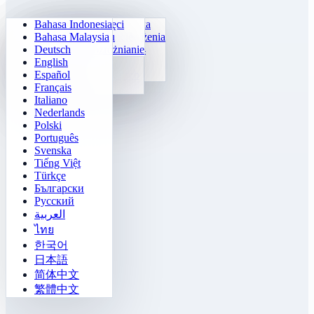
Bahasa Indonesia
Codzienna arytmetyka
Sudoku
Zgaś światła
Macierz pamięci
Bahasa Malaysia
Trener tabliczki mnożenia
Numeryczny Klotski
Misja w labiryncie
Śledzenie celu
Deutsch
Szybka kalkulacja 24
2048
Wyzwanie Sokoban
Szybkie rozróżnianie
English
Funkcje
Tetris
Español
Uzupełnij ciąg liczb
Saper
Français
Gomoku
Italiano
Nederlands
Polski
Português
Svenska
Tiếng Việt
Türkçe
Български
Русский
العربية
ไทย
한국어
日本語
简体中文
繁體中文