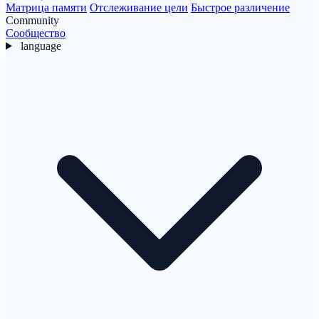
Матрица памяти
Отслеживание цели
Быстрое различение
Community
Сообщество
language