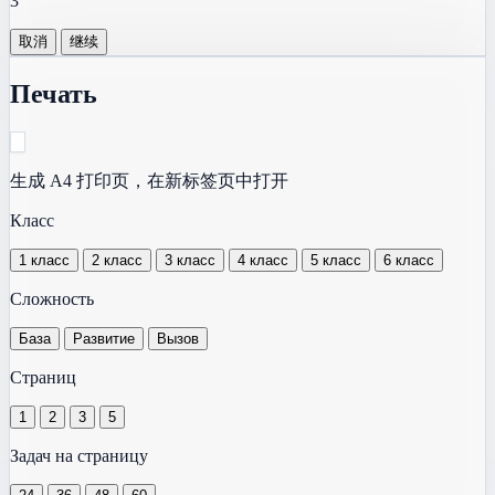
3
取消
继续
Печать
生成 A4 打印页，在新标签页中打开
Класс
1 класс
2 класс
3 класс
4 класс
5 класс
6 класс
Сложность
База
Развитие
Вызов
Страниц
1
2
3
5
Задач на страницу