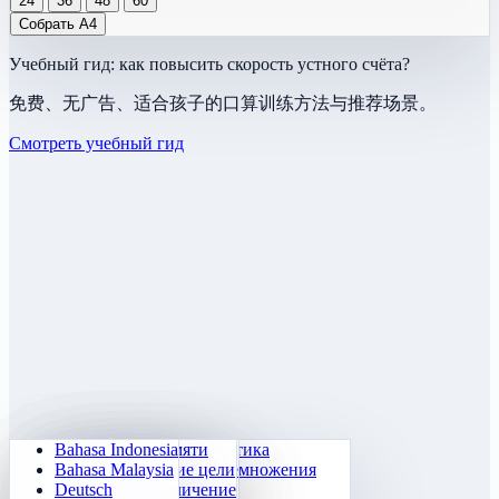
24
36
48
60
Учебный гид: как повысить скорость устного счёта?
免费、无广告、适合孩子的口算训练方法与推荐场景。
Смотреть учебный гид
Bahasa Indonesia
Ежедневная арифметика
Судоку
Выключи свет
Матрица памяти
Bahasa Malaysia
Тренажёр таблицы умножения
Числовой Клоцки
Миссия в лабиринте
Отслеживание цели
Deutsch
Быстрый счёт 24
2048
Сокобан Челлендж
Быстрое различение