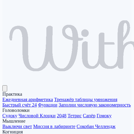
Практика
Ежедневная арифметика
Тренажёр таблицы умножения
Быстрый счёт 24
Функции
Заполни числовую закономерность
Головоломки
Судоку
Числовой Клоцки
2048
Тетрис
Сапёр
Гомоку
Мышление
Выключи свет
Миссия в лабиринте
Сокобан Челлендж
Когниция