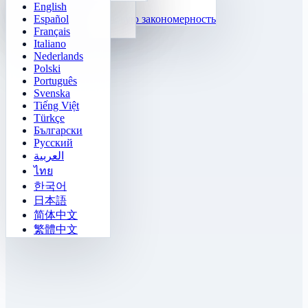
English
Функции
Тетрис
Español
Заполни числовую закономерность
Сапёр
Français
Гомоку
Italiano
Nederlands
Polski
Português
Svenska
Tiếng Việt
Türkçe
Български
Русский
العربية
ไทย
한국어
日本語
简体中文
繁體中文