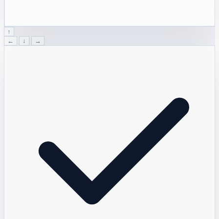
↑
←
↓
→