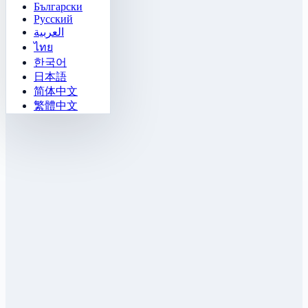
Български
Русский
العربية
ไทย
한국어
日本語
简体中文
繁體中文