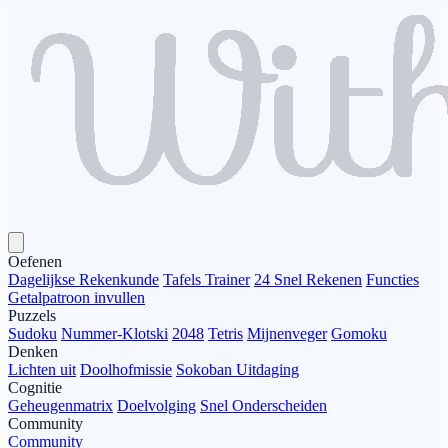
Oefenen
Dagelijkse Rekenkunde
Tafels Trainer
24 Snel Rekenen
Functies
Getalpatroon invullen
Puzzels
Sudoku
Nummer-Klotski
2048
Tetris
Mijnenveger
Gomoku
Denken
Lichten uit
Doolhofmissie
Sokoban Uitdaging
Cognitie
Geheugenmatrix
Doelvolging
Snel Onderscheiden
Community
Community