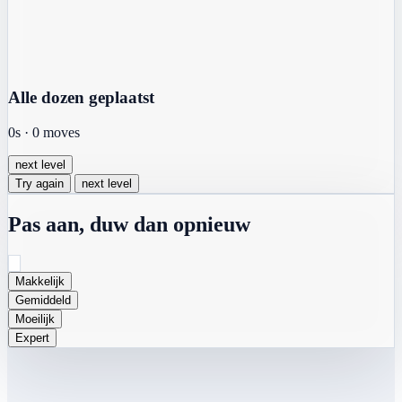
Alle dozen geplaatst
0s
·
0
moves
next level
Try again
next level
Pas aan, duw dan opnieuw
Makkelijk
Gemiddeld
Moeilijk
Expert