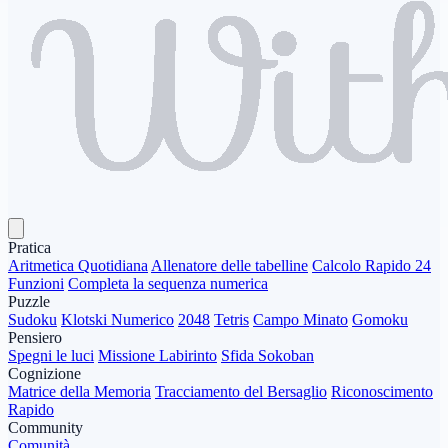
Pratica
Aritmetica Quotidiana
Allenatore delle tabelline
Calcolo Rapido 24
Funzioni
Completa la sequenza numerica
Puzzle
Sudoku
Klotski Numerico
2048
Tetris
Campo Minato
Gomoku
Pensiero
Spegni le luci
Missione Labirinto
Sfida Sokoban
Cognizione
Matrice della Memoria
Tracciamento del Bersaglio
Riconoscimento
Rapido
Community
Comunità