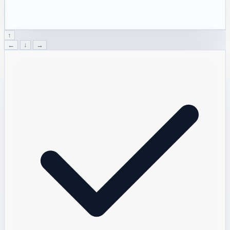
↑
←
↓
→