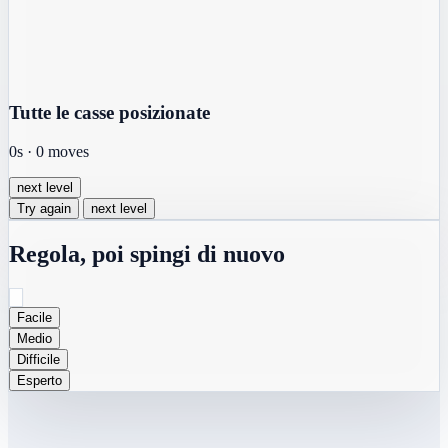
Tutte le casse posizionate
0s
·
0
moves
next level
Try again
next level
Regola, poi spingi di nuovo
Facile
Medio
Difficile
Esperto