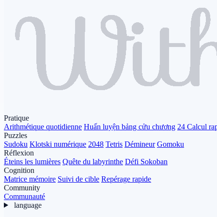
Pratique
Arithmétique quotidienne
Huấn luyện bảng cửu chương
24 Calcul ra
Puzzles
Sudoku
Klotski numérique
2048
Tetris
Démineur
Gomoku
Réflexion
Éteins les lumières
Quête du labyrinthe
Défi Sokoban
Cognition
Matrice mémoire
Suivi de cible
Repérage rapide
Community
Communauté
language