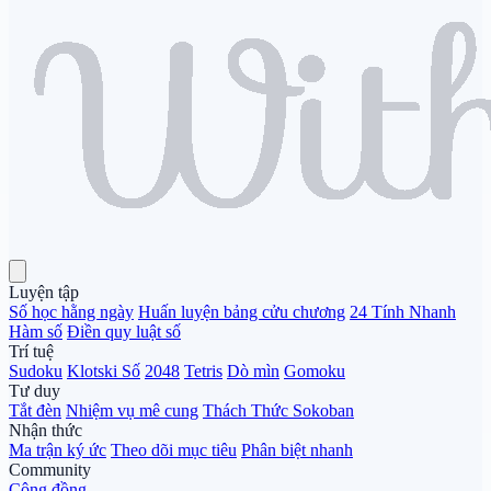
Luyện tập
Số học hằng ngày
Huấn luyện bảng cửu chương
24 Tính Nhanh
Hàm số
Điền quy luật số
Trí tuệ
Sudoku
Klotski Số
2048
Tetris
Dò mìn
Gomoku
Tư duy
Tắt đèn
Nhiệm vụ mê cung
Thách Thức Sokoban
Nhận thức
Ma trận ký ức
Theo dõi mục tiêu
Phân biệt nhanh
Community
Cộng đồng