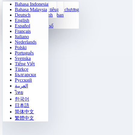
Bahasa Indonesia
Số học hằng ngày
Sudoku
Tắt đèn
Ma trận ký ức
Bahasa Malaysia
Huấn luyện bảng cửu chương
Klotski Số
Nhiệm vụ mê cung
Theo dõi mục tiêu
Deutsch
24 Tính Nhanh
2048
Thách Thức Sokoban
Phân biệt nhanh
English
Hàm số
Tetris
Español
Điền quy luật số
Dò mìn
Français
Gomoku
Italiano
Nederlands
Polski
Português
Svenska
Tiếng Việt
Türkçe
Български
Русский
العربية
ไทย
한국어
日本語
简体中文
繁體中文