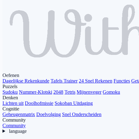
Oefenen
Dagelijkse Rekenkunde
Tafels Trainer
24 Snel Rekenen
Functies
Get
Puzzels
Sudoku
Nummer-Klotski
2048
Tetris
Mijnenveger
Gomoku
Denken
Lichten uit
Doolhofmissie
Sokoban Uitdaging
Cognitie
Geheugenmatrix
Doelvolging
Snel Onderscheiden
Community
Community
language