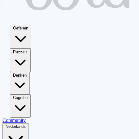
Oefenen
Puzzels
Denken
Cognitie
Community
Nederlands