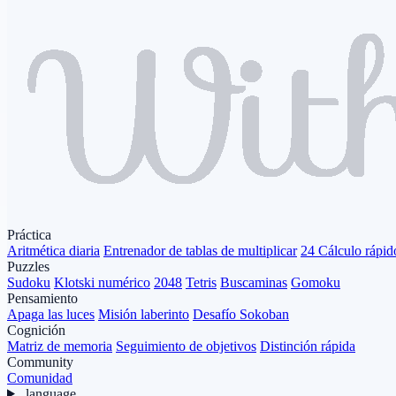
Práctica
Aritmética diaria
Entrenador de tablas de multiplicar
24 Cálculo rápid
Puzzles
Sudoku
Klotski numérico
2048
Tetris
Buscaminas
Gomoku
Pensamiento
Apaga las luces
Misión laberinto
Desafío Sokoban
Cognición
Matriz de memoria
Seguimiento de objetivos
Distinción rápida
Community
Comunidad
language