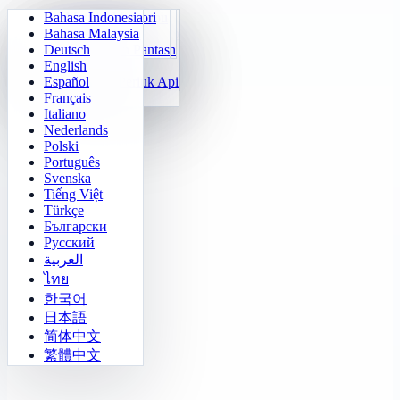
Bahasa Indonesia
Aritmetik Harian
Sudoku
Padamkan Lampu
Matriks Memori
Bahasa Malaysia
Jurulatih Sifir Darab
Klotski Nombor
Misi Maze
Jejak Sasaran
Deutsch
Kiraan Pantas 24
2048
Cabaratan Sokoban
Pembezaan Pantas
English
Fungsi
Tetris
Español
Isi Corak Nombor
Penyapu Periuk Api
Français
Gomoku
Italiano
Nederlands
Polski
Português
Svenska
Tiếng Việt
Türkçe
Български
Русский
العربية
ไทย
한국어
日本語
简体中文
繁體中文