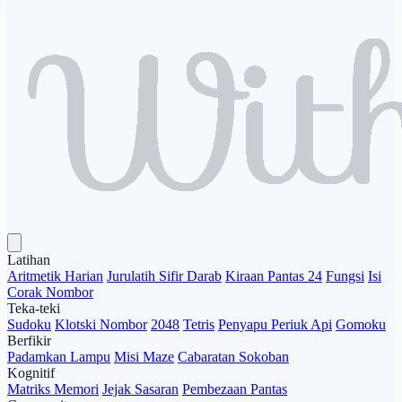
Latihan
Aritmetik Harian
Jurulatih Sifir Darab
Kiraan Pantas 24
Fungsi
Isi
Corak Nombor
Teka-teki
Sudoku
Klotski Nombor
2048
Tetris
Penyapu Periuk Api
Gomoku
Berfikir
Padamkan Lampu
Misi Maze
Cabaratan Sokoban
Kognitif
Matriks Memori
Jejak Sasaran
Pembezaan Pantas