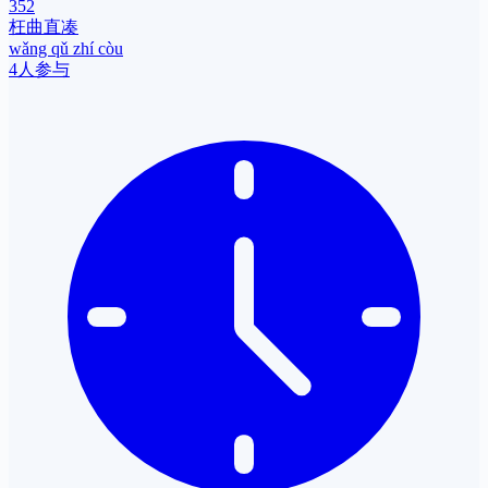
352
枉曲直凑
wǎng qǔ zhí còu
4人参与