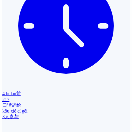
4 bulan前
217
口谐辞给
kǒu xié cí gěi
3人参与