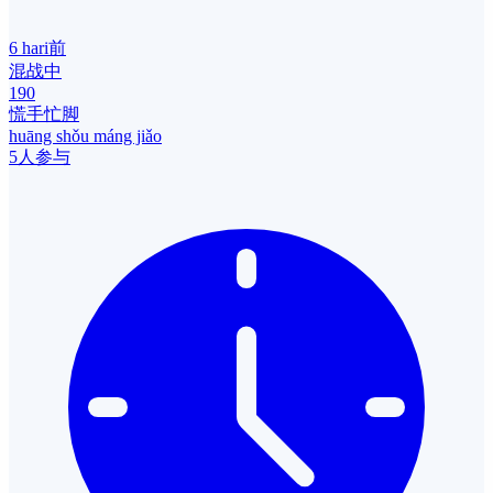
6 hari前
混战中
190
慌手忙脚
huāng shǒu máng jiǎo
5人参与