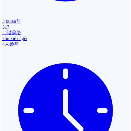
3 bulan前
317
口谐辞给
kǒu xié cí gěi
4人参与