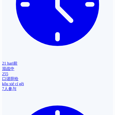
21 hari前
混战中
255
口谐辞给
kǒu xié cí gěi
7人参与