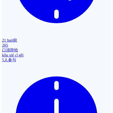
21 hari前
265
口谐辞给
kǒu xié cí gěi
5人参与