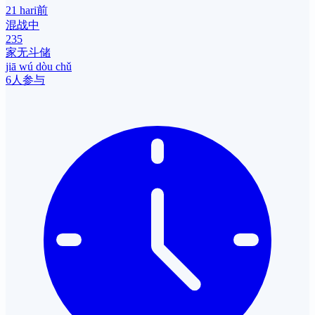
21 hari前
混战中
235
家无斗储
jiā wú dòu chǔ
6人参与