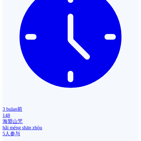
3 bulan前
148
海盟山咒
hǎi méng shān zhòu
5人参与