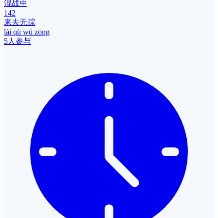
混战中
142
来去无踪
lái qù wú zōng
5人参与