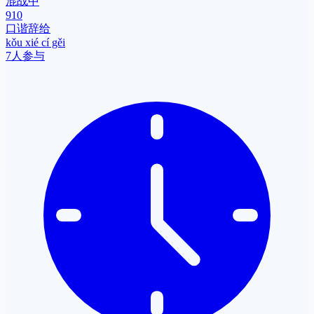
混战中
910
口谐辞给
kǒu xié cí gěi
7人参与