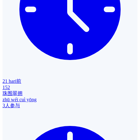
21 hari前
152
珠围翠拥
zhū wéi cuì yōng
3人参与