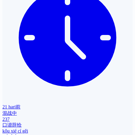
21 hari前
混战中
237
口谐辞给
kǒu xié cí gěi