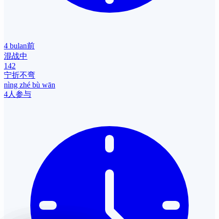
4 bulan前
混战中
142
宁折不弯
nìng zhé bù wān
4人参与