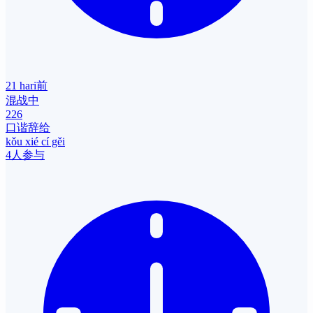
21 hari前
混战中
226
口谐辞给
kǒu xié cí gěi
4人参与