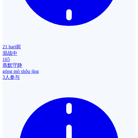
21 hari前
混战中
165
恭默守静
gōng mò shǒu jìng
3人参与