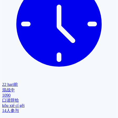
22 hari前
混战中
1090
口谐辞给
kǒu xié cí gěi
14人参与