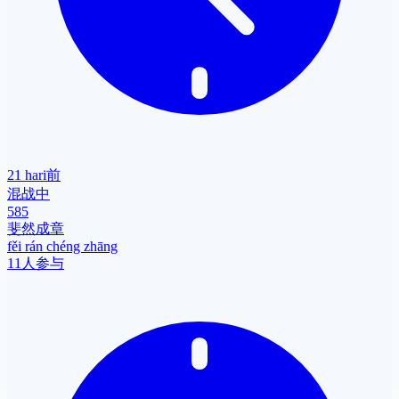
21 hari前
混战中
585
斐然成章
fěi rán chéng zhāng
11人参与