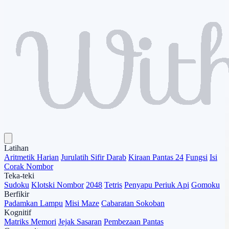
Latihan
Aritmetik Harian
Jurulatih Sifir Darab
Kiraan Pantas 24
Fungsi
Isi
Corak Nombor
Teka-teki
Sudoku
Klotski Nombor
2048
Tetris
Penyapu Periuk Api
Gomoku
Berfikir
Padamkan Lampu
Misi Maze
Cabaratan Sokoban
Kognitif
Matriks Memori
Jejak Sasaran
Pembezaan Pantas