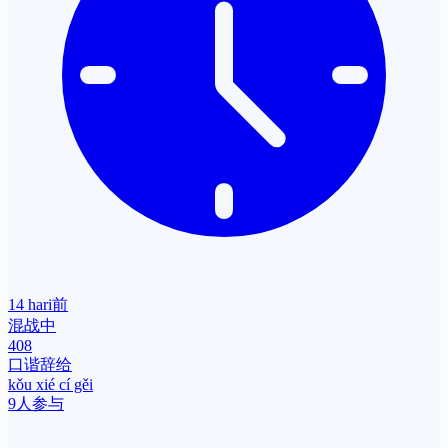
14 hari前
混战中
408
口谐辞给
kǒu xié cí gěi
9人参与