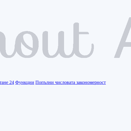
тане 24
Функции
Попълни числовата закономерност