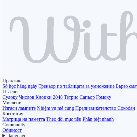
Практика
Số học hằng ngày
Треньор по таблицата за умножение
Бързо смя
Пъзели
Судоку
Числов Клоцки
2048
Тетрис
Сапьор
Гомоку
Мислене
Изгаси лампите
Nhiệm vụ mê cung
Предизвикателство Сокобан
Когниция
Матрица на паметта
Theo dõi mục tiêu
Phân biệt nhanh
Community
Общност
language