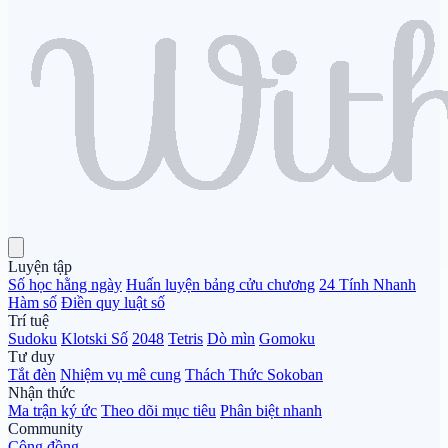
Luyện tập
Số học hằng ngày
Huấn luyện bảng cửu chương
24 Tính Nhanh
Hàm số
Điền quy luật số
Trí tuệ
Sudoku
Klotski Số
2048
Tetris
Dò mìn
Gomoku
Tư duy
Tắt đèn
Nhiệm vụ mê cung
Thách Thức Sokoban
Nhận thức
Ma trận ký ức
Theo dõi mục tiêu
Phân biệt nhanh
Community
Cộng đồng