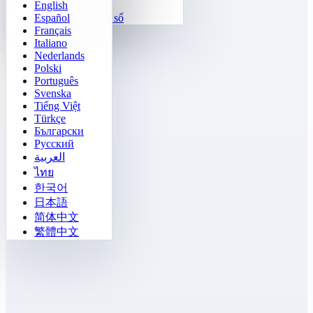
English
Hàm số
Tetris
Español
Điền quy luật số
Dò mìn
Français
Gomoku
Italiano
Nederlands
Polski
Português
Svenska
Tiếng Việt
Türkçe
Български
Русский
العربية
ไทย
한국어
日本語
简体中文
繁體中文