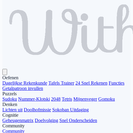
Oefenen
Dagelijkse Rekenkunde
Tafels Trainer
24 Snel Rekenen
Functies
Getalpatroon invullen
Puzzels
Sudoku
Nummer-Klotski
2048
Tetris
Mijnenveger
Gomoku
Denken
Lichten uit
Doolhofmissie
Sokoban Uitdaging
Cognitie
Geheugenmatrix
Doelvolging
Snel Onderscheiden
Community
Community