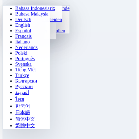
Bahasa Indonesia
Dagelijkse Rekenkunde
Sudoku
Lichten uit
Geheugenmatrix
Bahasa Malaysia
Tafels Trainer
Nummer-Klotski
Doolhofmissie
Doelvolging
Deutsch
24 Snel Rekenen
2048
Sokoban Uitdaging
Snel Onderscheiden
English
Functies
Tetris
Español
Getalpatroon invullen
Mijnenveger
Français
Gomoku
Italiano
Nederlands
Polski
Português
Svenska
Tiếng Việt
Türkçe
Български
Русский
العربية
ไทย
한국어
日本語
简体中文
繁體中文