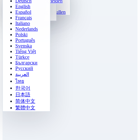
Deutsch
24 Snel Rekenen
2048
Sokoban Uitdaging
Snel Onderscheiden
English
Functies
Tetris
Español
Getalpatroon invullen
Mijnenveger
Français
Gomoku
Italiano
Nederlands
Polski
Português
Svenska
Tiếng Việt
Türkçe
Български
Русский
العربية
ไทย
한국어
日本語
简体中文
繁體中文