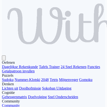
Oefenen
Dagelijkse Rekenkunde
Tafels Trainer
24 Snel Rekenen
Functies
Getalpatroon invullen
Puzzels
Sudoku
Nummer-Klotski
2048
Tetris
Mijnenveger
Gomoku
Denken
Lichten uit
Doolhofmissie
Sokoban Uitdaging
Cognitie
Geheugenmatrix
Doelvolging
Snel Onderscheiden
Community
Community