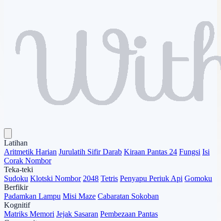
Latihan
Aritmetik Harian
Jurulatih Sifir Darab
Kiraan Pantas 24
Fungsi
Isi
Corak Nombor
Teka-teki
Sudoku
Klotski Nombor
2048
Tetris
Penyapu Periuk Api
Gomoku
Berfikir
Padamkan Lampu
Misi Maze
Cabaratan Sokoban
Kognitif
Matriks Memori
Jejak Sasaran
Pembezaan Pantas