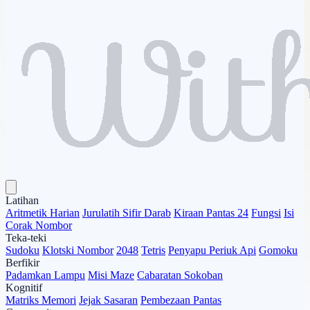
Latihan
Aritmetik Harian
Jurulatih Sifir Darab
Kiraan Pantas 24
Fungsi
Isi
Corak Nombor
Teka-teki
Sudoku
Klotski Nombor
2048
Tetris
Penyapu Periuk Api
Gomoku
Berfikir
Padamkan Lampu
Misi Maze
Cabaratan Sokoban
Kognitif
Matriks Memori
Jejak Sasaran
Pembezaan Pantas