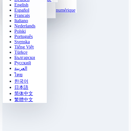
English
Fonctions
Tetris
Español
Compléter la suite numérique
Démineur
Français
Gomoku
Italiano
Nederlands
Polski
Português
Svenska
Tiếng Việt
Türkçe
Български
Русский
العربية
ไทย
한국어
日本語
简体中文
繁體中文