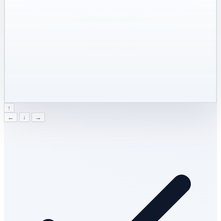
↑
←
↓
→