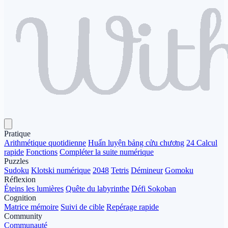
Pratique
Arithmétique quotidienne
Huấn luyện bảng cửu chương
24 Calcul
rapide
Fonctions
Compléter la suite numérique
Puzzles
Sudoku
Klotski numérique
2048
Tetris
Démineur
Gomoku
Réflexion
Éteins les lumières
Quête du labyrinthe
Défi Sokoban
Cognition
Matrice mémoire
Suivi de cible
Repérage rapide
Community
Communauté