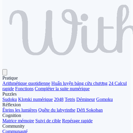
Pratique
Arithmétique quotidienne
Huấn luyện bảng cửu chương
24 Calcul
rapide
Fonctions
Compléter la suite numérique
Puzzles
Sudoku
Klotski numérique
2048
Tetris
Démineur
Gomoku
Réflexion
Éteins les lumières
Quête du labyrinthe
Défi Sokoban
Cognition
Matrice mémoire
Suivi de cible
Repérage rapide
Community
Communauté