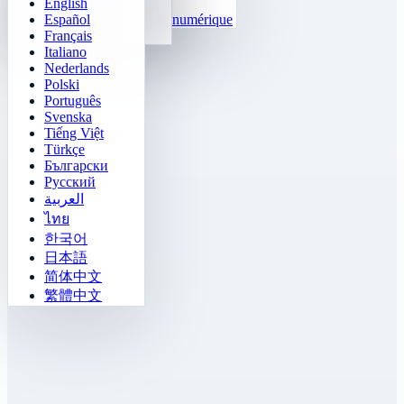
English
Fonctions
Tetris
Español
Compléter la suite numérique
Démineur
Français
Gomoku
Italiano
Nederlands
Polski
Português
Svenska
Tiếng Việt
Türkçe
Български
Русский
العربية
ไทย
한국어
日本語
简体中文
繁體中文