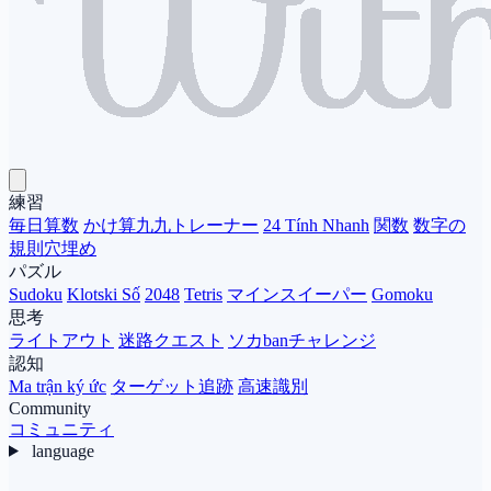
練習
毎日算数
かけ算九九トレーナー
24 Tính Nhanh
関数
数字の
規則穴埋め
パズル
Sudoku
Klotski Số
2048
Tetris
マインスイーパー
Gomoku
思考
ライトアウト
迷路クエスト
ソカbanチャレンジ
認知
Ma trận ký ức
ターゲット追跡
高速識別
Community
コミュニティ
language