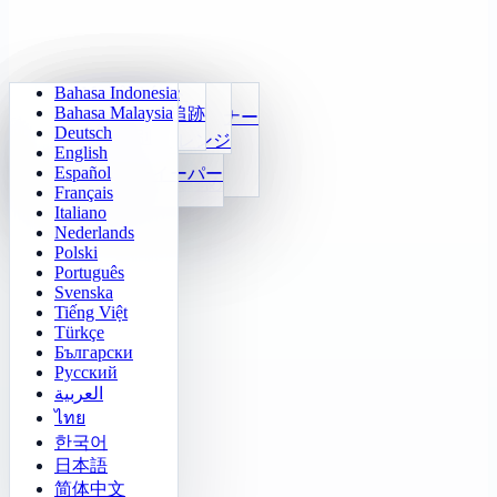
Bahasa Indonesia
Sudoku
Ma trận ký ức
毎日算数
ライトアウト
Bahasa Malaysia
Klotski Số
ターゲット追跡
かけ算九九トレーナー
迷路クエスト
Deutsch
2048
高速識別
24 Tính Nhanh
ソカbanチャレンジ
English
Tetris
関数
Español
マインスイーパー
数字の規則穴埋め
Français
Gomoku
Italiano
Nederlands
Polski
Português
Svenska
Tiếng Việt
Türkçe
Български
Русский
العربية
ไทย
한국어
日本語
简体中文