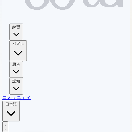
練習
パズル
思考
認知
コミュニティ
日本語