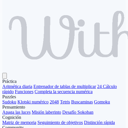
Práctica
Aritmética diaria
Entrenador de tablas de multiplicar
24 Cálculo
rápido
Funciones
Completa la secuencia numérica
Puzzles
Sudoku
Klotski numérico
2048
Tetris
Buscaminas
Gomoku
Pensamiento
Apaga las luces
Misión laberinto
Desafío Sokoban
Cognición
Matriz de memoria
Seguimiento de objetivos
Distinción rápida
Community