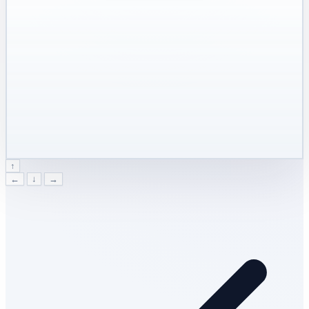
↑
←
↓
→