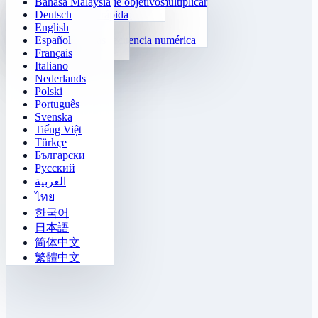
Bahasa Malaysia
Entrenador de tablas de multiplicar
Klotski numérico
Misión laberinto
Seguimiento de objetivos
Deutsch
24 Cálculo rápido
2048
Desafío Sokoban
Distinción rápida
English
Funciones
Tetris
Español
Completa la secuencia numérica
Buscaminas
Français
Gomoku
Italiano
Nederlands
Polski
Português
Svenska
Tiếng Việt
Türkçe
Български
Русский
العربية
ไทย
한국어
日本語
简体中文
繁體中文