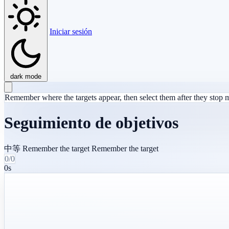
Iniciar sesión
dark mode
Remember where the targets appear, then select them after they stop
Seguimiento de objetivos
中等
Remember the target
Remember the target
0/0
0s