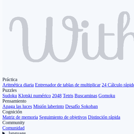
Práctica
Aritmética diaria
Entrenador de tablas de multiplicar
24 Cálculo rápid
Puzzles
Sudoku
Klotski numérico
2048
Tetris
Buscaminas
Gomoku
Pensamiento
Apaga las luces
Misión laberinto
Desafío Sokoban
Cognición
Matriz de memoria
Seguimiento de objetivos
Distinción rápida
Community
Comunidad
language