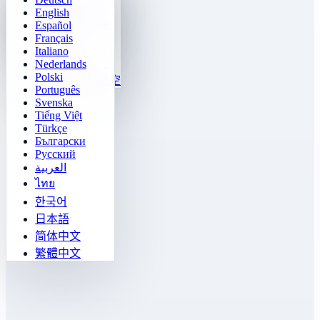
2048
口算天天练
推箱子
快速辨别
English
俄罗斯方块
Español
乘法表训练
Français
扫雷
24点速算
Italiano
五子棋
函数可视化
Nederlands
Polski
数字规律填空
Português
Svenska
Tiếng Việt
Türkçe
Български
Русский
العربية
ไทย
한국어
日本語
简体中文
繁體中文