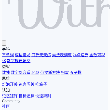
学科
背单词
成语接龙
口算天天练
乘法表训练
24点速算
函数可视
化
数字规律填空
益智
数独
数字华容道
2048
俄罗斯方块
扫雷
五子棋
思维
灯泡开关
迷宫闯关
推箱子
认知
记忆矩阵
目标追踪
快速辨别
Community
社区