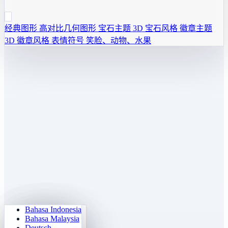
经典图形
高对比几何图形
宝石主题
3D 宝石风格
徽章主题
3D 徽章风格
表情符号
笑脸、动物、水果
Bahasa Indonesia
背单词
数独
灯泡开关
记忆矩阵
Bahasa Malaysia
成语接龙
数字华容道
迷宫闯关
目标追踪
Deutsch